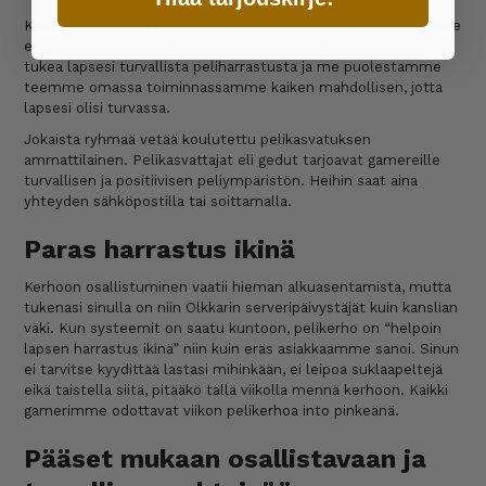
Koska toimimme verkossa, lapsesi verkkoturvallisuus on meille
erityisen tärkeää. Saat meiltä ohjeet, kuinka vanhempana voit
tukea lapsesi turvallista peliharrastusta ja me puolestamme
teemme omassa toiminnassamme kaiken mahdollisen, jotta
lapsesi olisi turvassa.
Jokaista ryhmää vetää koulutettu pelikasvatuksen
ammattilainen. Pelikasvattajat eli gedut tarjoavat gamereille
turvallisen ja positiivisen peliympäristön. Heihin saat aina
yhteyden sähköpostilla tai soittamalla.
Paras harrastus ikinä
Kerhoon osallistuminen vaatii hieman alkuasentamista, mutta
tukenasi sinulla on niin Olkkarin serveripäivystäjät kuin kanslian
väki. Kun systeemit on saatu kuntoon, pelikerho on “helpoin
lapsen harrastus ikinä” niin kuin eräs asiakkaamme sanoi. Sinun
ei tarvitse kyydittää lastasi mihinkään, ei leipoa suklaapeltejä
eikä taistella siitä, pitääkö tällä viikolla mennä kerhoon. Kaikki
gamerimme odottavat viikon pelikerhoa into pinkeänä.
Pääset mukaan osallistavaan ja