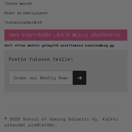
Tietoa meistä
Ehdot ja edellytykset
Tietosuojakäytäntö
ONKO KYSYTTÄVÄÄ? LÄHETÄ MEILLE SÄHKÖPOSTIA.
Voit ottaa meihin yhteyttä osoitteessa kanslia@sog.gg
Postia tulossa teille!
© 2025 School of Gaming Galactic Oy. Kaikki
oikeudet pidätetään.