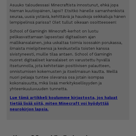
Asuuko taloudessasi Minecraftista innostunut, ehkä jopa
hieman kuutiopäinen, lapsi? Etsitkö hänelle samanhenkistä
seuraa, uusia ystäviä, kehittäviä ja hauskoja seikkailuja hänen
lempipelinsä parissa? Olet tullut oikeaan osoitteeseen!
School of Gamingin Minecraft-kerhot on luotu
pelikasvattamaan lapsestasi digitaalisen ajan
mallikansalainen, joka uskaltaa toimia isossakin porukassa,
ilmaista mielipiteensä ja keskustella toisten kanssa
sivistyneesti, muille tilaa antaen. School of Gamingin
nuoret digitaaliset kansalaiset on varustettu hyvällä
itsetunnolla, jota kehitetään positiivisen palautteen,
onnistumisen kokemusten ja itseilmaisun kautta. Meillä
nuori pelaaja tuntee olevansa osa jotain isompaa
kokonaisuutta, mikä lisää merkityksellisyyden ja
yhteenkuuluvuuden tunnetta.
Lue tämä artikkeli koulumme kirjastosta, jos haluat
tietää lisää siitä, miten Minecraft voi hyödyttää
neurokirjon lapsia.