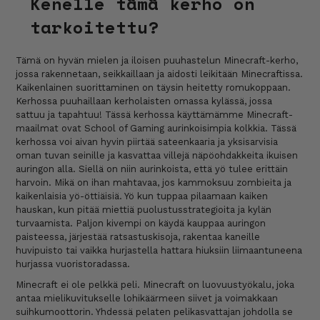
Kenelle tämä kerho on
tarkoitettu?
Tämä on hyvän mielen ja iloisen puuhastelun Minecraft-kerho,
jossa rakennetaan, seikkaillaan ja aidosti leikitään Minecraftissa.
Kaikenlainen suorittaminen on täysin heitetty romukoppaan.
Kerhossa puuhaillaan kerholaisten omassa kylässä, jossa
sattuu ja tapahtuu! Tässä kerhossa käyttämämme Minecraft-
maailmat ovat School of Gaming aurinkoisimpia kolkkia. Tässä
kerhossa voi aivan hyvin piirtää sateenkaaria ja yksisarvisia
oman tuvan seinille ja kasvattaa villejä näpöohdakkeita ikuisen
auringon alla. Siellä on niin aurinkoista, että yö tulee erittäin
harvoin. Mikä on ihan mahtavaa, jos kammoksuu zombieita ja
kaikenlaisia yö-öttiäisiä. Yö kun tuppaa pilaamaan kaiken
hauskan, kun pitää miettiä puolustusstrategioita ja kylän
turvaamista. Paljon kivempi on käydä kauppaa auringon
paisteessa, järjestää ratsastuskisoja, rakentaa kaneille
huvipuisto tai vaikka hurjastella hattara hiuksiin liimaantuneena
hurjassa vuoristoradassa.
Minecraft ei ole pelkkä peli. Minecraft on luovuustyökalu, joka
antaa mielikuvitukselle lohikäärmeen siivet ja voimakkaan
suihkumoottorin. Yhdessä pelaten pelikasvattajan johdolla se