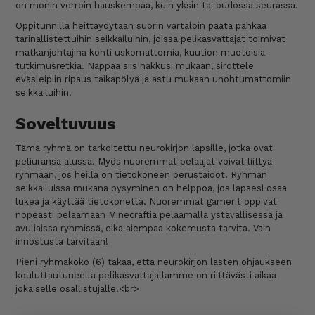
on monin verroin hauskempaa, kuin yksin tai oudossa seurassa.
Oppitunnilla heittäydytään suorin vartaloin päätä pahkaa
tarinallistettuihin seikkailuihin, joissa pelikasvattajat toimivat
matkanjohtajina kohti uskomattomia, kuution muotoisia
tutkimusretkiä. Nappaa siis hakkusi mukaan, sirottele
eväsleipiin ripaus taikapölyä ja astu mukaan unohtumattomiin
seikkailuihin.
Soveltuvuus
Tämä ryhmä on tarkoitettu neurokirjon lapsille, jotka ovat
peliuransa alussa. Myös nuoremmat pelaajat voivat liittyä
ryhmään, jos heillä on tietokoneen perustaidot. Ryhmän
seikkailuissa mukana pysyminen on helppoa, jos lapsesi osaa
lukea ja käyttää tietokonetta. Nuoremmat gamerit oppivat
nopeasti pelaamaan Minecraftia pelaamalla ystävällisessä ja
avuliaissa ryhmissä, eikä aiempaa kokemusta tarvita. Vain
innostusta tarvitaan!
Pieni ryhmäkoko (6) takaa, että neurokirjon lasten ohjaukseen
kouluttautuneella pelikasvattajallamme on riittävästi aikaa
jokaiselle osallistujalle.<br>