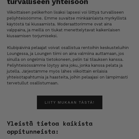
turvalliseen yhteisöön
Viikoittaisen pelikerhon lisäksi lapsesi voi liittyä turvalliseen
peliyhteisöömme. Emme suvaitse minkäänlaista myrkyllistä
käytöstä tai kiusaamista. Moderaattorimme ovat aina
valppaina, ja meillä on tiukat menettelytavat kaikenlaisen
kiusaamisen torjumiseksi.
Klubipäivinä pelaajat voivat osallistua rentoihin keskusteluihin
Loungessa, ja Loungen tiimi on aina valmiina auttamaan, jos
sinulla on ongelmia tietokoneen, pelin tai tilauksen kanssa.
Peliyhteisössämme löytyy aina joku, jonka kanssa pelata ja
jutella. Järjestämme myös lähes viikoittain erilaisia
yhteisötapahtumia ja haasteita, joihin pelaajasi on lämpimästi
tervetullut osallistumaan.
LIITY MUKAAN TÄSTÄ!
Yleistä tietoa kaikista
oppitunneista: